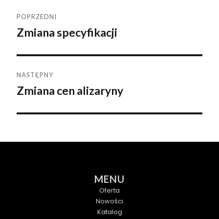
Nawigacja
POPRZEDNI
Zmiana specyfikacji
Poprzedni
wpisu
wpis:
NASTĘPNY
Zmiana cen alizaryny
Następny
wpis:
MENU
Oferta
Nowości
Katalog