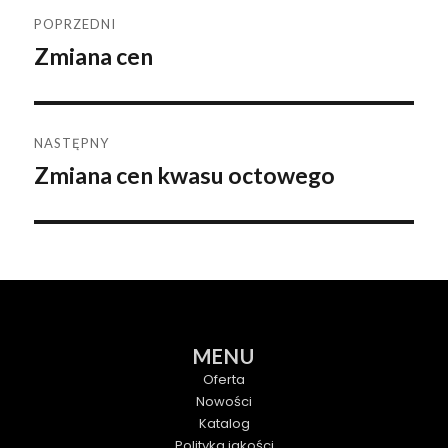
Nawigacja
POPRZEDNI
Zmiana cen
Poprzedni
wpisu
wpis:
NASTĘPNY
Zmiana cen kwasu octowego
Następny
wpis:
MENU
Oferta
Nowości
Katalog
Polityka jakości