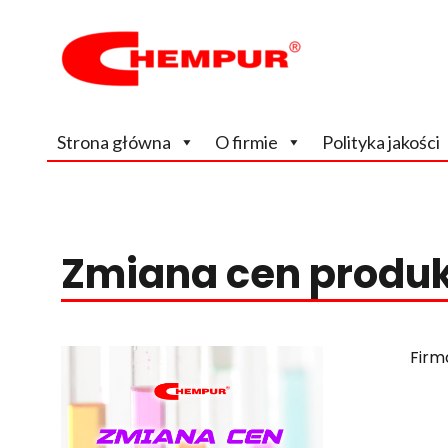
Wiodący, na rynku krajowym producent odczynników chem
Chempur
Strona główna
O firmie
Polityka jakości
Zmiana cen produ
Firm