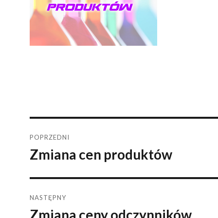
Nawigacja
POPRZEDNI
Zmiana cen produktów
Poprzedni
wpisu
wpis:
NASTĘPNY
Zmiana ceny odczynników
Następny