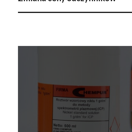
wpis: