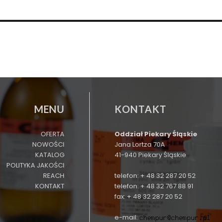
MENU
KONTAKT
OFERTA
Oddział Piekary Śląskie
NOWOŚCI
Jana Lortza 70A
KATALOG
41-940 Piekary Śląskie
POLITYKA JAKOŚCI
REACH
telefon: + 48 32 287 20 52
KONTAKT
telefon: + 48 32 767 88 91
fax: + 48 32 287 20 52
e-mail: