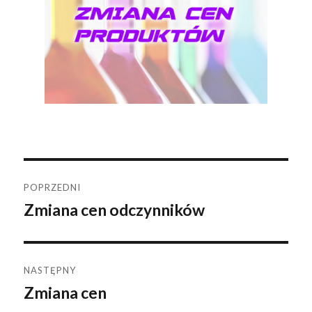
Nawigacja
POPRZEDNI
Zmiana cen odczynników
Poprzedni
wpisu
wpis:
NASTĘPNY
Zmiana cen
Następny
wpis: