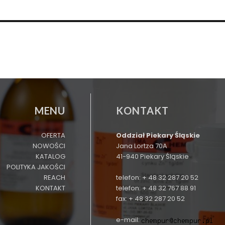
MENU
KONTAKT
OFERTA
Oddział Piekary Śląskie
NOWOŚCI
Jana Lortza 70A
KATALOG
41-940 Piekary Śląskie
POLITYKA JAKOŚCI
REACH
telefon: + 48 32 287 20 52
KONTAKT
telefon: + 48 32 767 88 91
fax: + 48 32 287 20 52
e-mail: