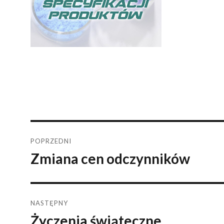
Nawigacja
POPRZEDNI
Zmiana cen odczynników
Poprzedni
wpisu
wpis:
NASTĘPNY
Życzenia świąteczne
Następny