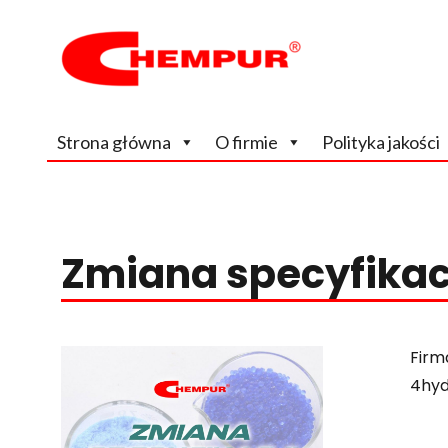
Wiodący, na rynku krajowym producent odczynników chem
Chempur
Strona główna
O firmie
Polityka jakości
Zmiana specyfikac
Firm
4hyd