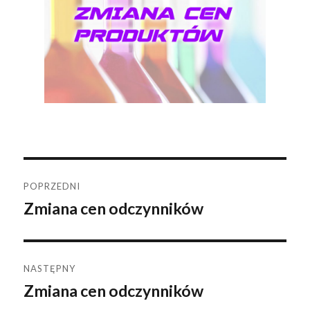
Nawigacja
POPRZEDNI
Zmiana cen odczynników
Poprzedni
wpisu
wpis:
NASTĘPNY
Zmiana cen odczynników
Następny
wpis: