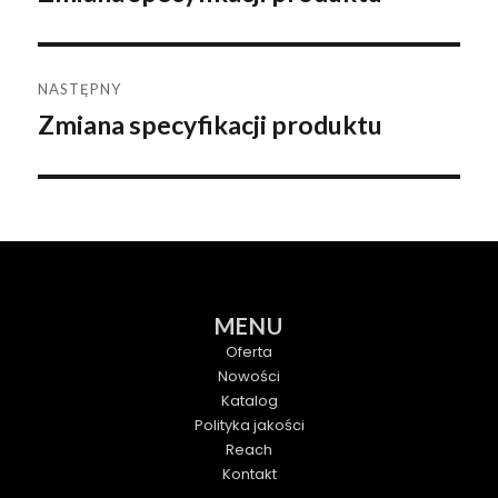
wpisu
wpis:
NASTĘPNY
Zmiana specyfikacji produktu
Następny
wpis:
MENU
Oferta
Nowości
Katalog
Polityka jakości
Reach
Kontakt