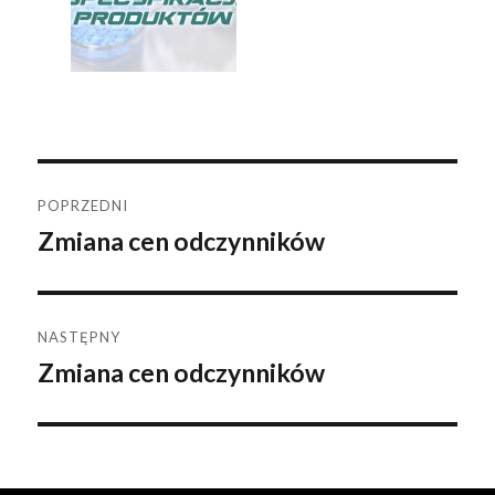
Nawigacja
POPRZEDNI
Zmiana cen odczynników
Poprzedni
wpisu
wpis:
NASTĘPNY
Zmiana cen odczynników
Następny
wpis: