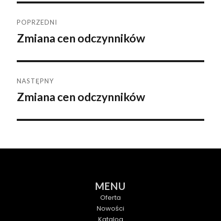
Nawigacja
POPRZEDNI
Zmiana cen odczynników
Poprzedni
wpisu
wpis:
NASTĘPNY
Zmiana cen odczynników
Następny
wpis:
MENU
Oferta
Nowości
Katalog