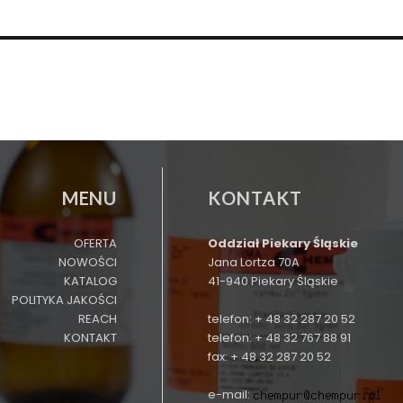
MENU
KONTAKT
OFERTA
Oddział Piekary Śląskie
NOWOŚCI
Jana Lortza 70A
KATALOG
41-940 Piekary Śląskie
POLITYKA JAKOŚCI
REACH
telefon: + 48 32 287 20 52
KONTAKT
telefon: + 48 32 767 88 91
fax: + 48 32 287 20 52
e-mail: