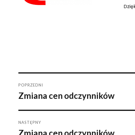
Dzię
Nawigacja
POPRZEDNI
Zmiana cen odczynników
Poprzedni
wpisu
wpis:
NASTĘPNY
Zmiana cen odczynników
Następny