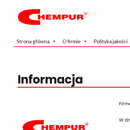
Wiodący, na rynku krajowym producent odczynników chem
Chempur
Strona główna
O firmie
Polityka jakości
Informacja
Firm
W dn