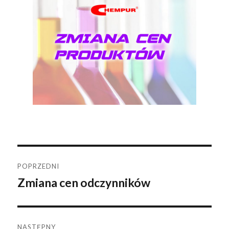
Nawigacja
POPRZEDNI
Zmiana cen odczynników
Poprzedni
wpisu
wpis:
NASTĘPNY