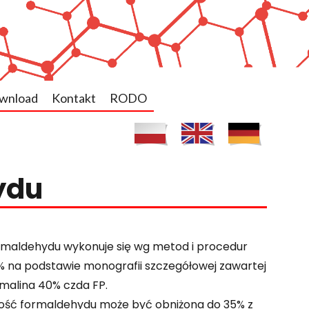
wnload
Kontakt
RODO
ydu
rmaldehydu wykonuje się wg metod i procedur
40% na podstawie monografii szczegółowej zawartej
rmalina 40% czda FP.
tość formaldehydu może być obniżona do 35% z