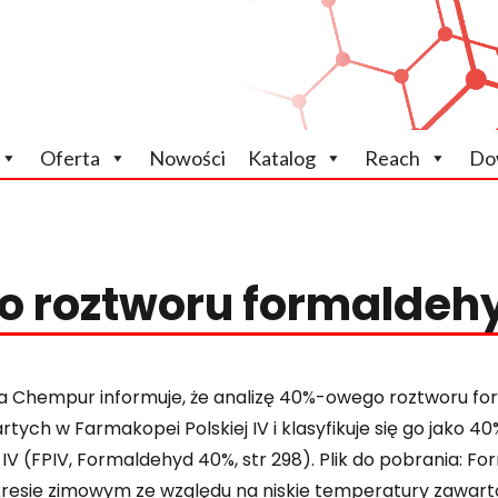
icznych
Oferta
Nowości
Katalog
Reach
Do
o roztworu formaldeh
a Chempur informuje, że analizę 40%-owego roztworu fo
rtych w Farmakopei Polskiej IV i klasyfikuje się go jako 
 IV (FPIV, Formaldehyd 40%, str 298). Plik do pobrania: Fo
resie zimowym ze względu na niskie temperatury zawar