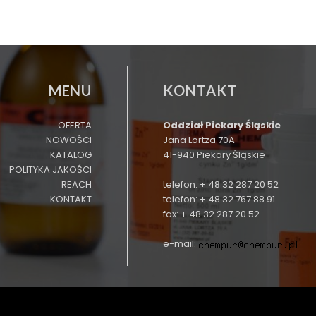
MENU
KONTAKT
OFERTA
Oddział Piekary Śląskie
NOWOŚCI
Jana Lortza 70A
KATALOG
41-940 Piekary Śląskie
POLITYKA JAKOŚCI
REACH
telefon: + 48 32 287 20 52
KONTAKT
telefon: + 48 32 767 88 91
fax: + 48 32 287 20 52
e-mail: