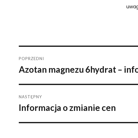
uwag
Nawigacja
POPRZEDNI
Azotan magnezu 6hydrat – inf
Poprzedni
wpisu
wpis:
NASTĘPNY
Informacja o zmianie cen
Następny
wpis: