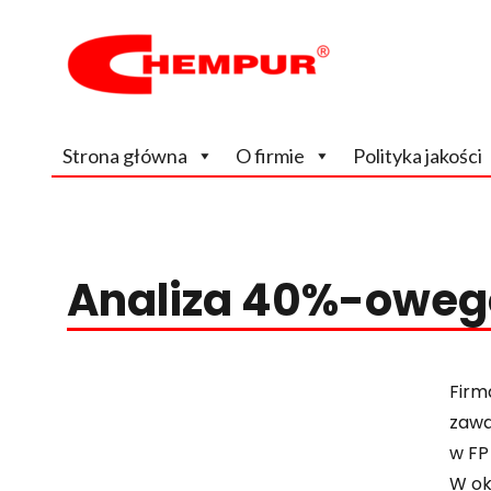
Wiodący, na rynku krajowym producent odczynników chem
Chempur
Strona główna
O firmie
Polityka jakości
Analiza 40%-oweg
Firm
zawa
w FP
W ok