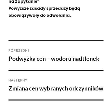
na Zapytanie”
Powyższe zasady sprzedaży będą
obowiązywały do odwołania.
Nawigacja
POPRZEDNI
Podwyżka cen – wodoru nadtlenek
Poprzedni
wpisu
wpis:
NASTĘPNY
Zmiana cen wybranych odczynników
Następny
wpis: