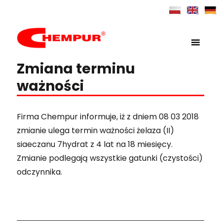
MENU
Chempur
Zmiana terminu
ważności
Firma Chempur informuje, iż z dniem 08 03 2018
zmianie ulega termin ważności żelaza (II)
siaeczanu 7hydrat z 4 lat na 18 miesięcy.
Zmianie podlegają wszystkie gatunki (czystości)
odczynnika.