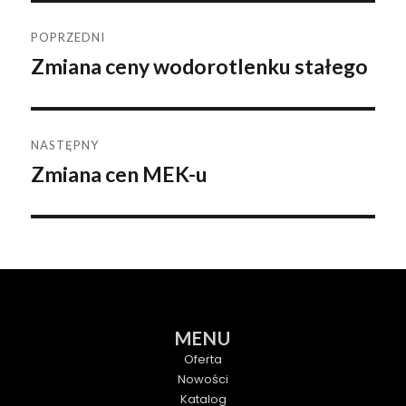
Nawigacja
POPRZEDNI
Zmiana ceny wodorotlenku stałego
Poprzedni
wpisu
wpis:
NASTĘPNY
Zmiana cen MEK-u
Następny
wpis:
MENU
Oferta
Nowości
Katalog