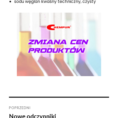
sodu węglan kwaśny techniczny, czysty
Nawigacja
POPRZEDNI
Nowe odczynniki
Poprzedni