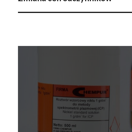
wpis: