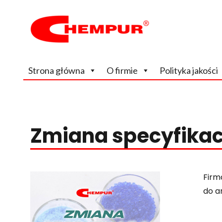
Wiodący, na rynku krajowym producent odczynników chem
Chempur
Strona główna
O firmie
Polityka jakości
Zmiana specyfikac
Firm
do a