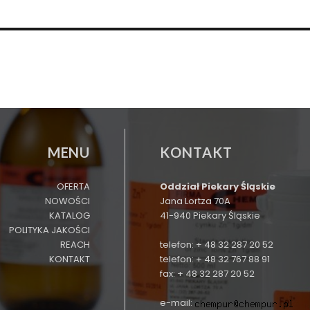
MENU
KONTAKT
OFERTA
Oddział Piekary Śląskie
NOWOŚCI
Jana Lortza 70A
KATALOG
41-940 Piekary Śląskie
POLITYKA JAKOŚCI
REACH
telefon: + 48 32 287 20 52
KONTAKT
telefon: + 48 32 767 88 91
fax: + 48 32 287 20 52
e-mail: