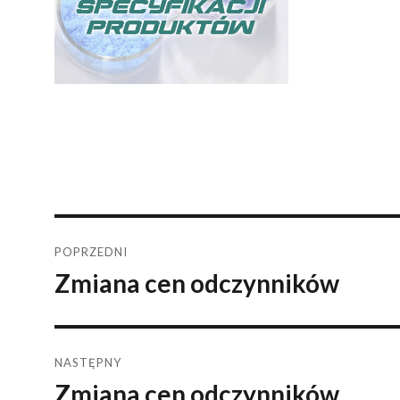
Nawigacja
POPRZEDNI
Zmiana cen odczynników
Poprzedni
wpisu
wpis:
NASTĘPNY
Zmiana cen odczynników
Następny