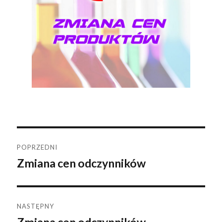
Nawigacja
POPRZEDNI
Zmiana cen odczynników
Poprzedni
wpisu
wpis:
NASTĘPNY
Następny