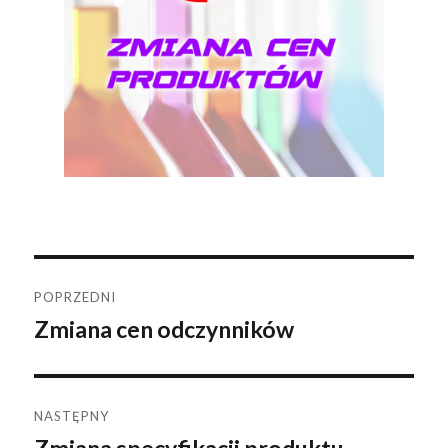
Nawigacja
POPRZEDNI
Zmiana cen odczynników
Poprzedni
wpisu
wpis:
NASTĘPNY
Następny